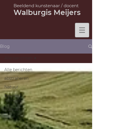
Beeldend kunstenaar /
docent
Walburgis Meijers
Blog
Alle berichten
Alle berichten
abstraheren
Natuur
kleuren
mengen
Cursus