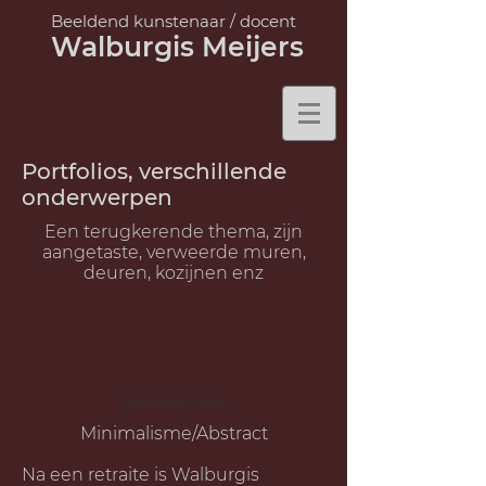
Beeldend kunstenaar /
docent
Walburgis Meijers
Portfolios, verschillende
onderwerpen
Een terugkerende thema, zijn
aangetaste, verweerde muren,
deuren, kozijnen enz
Meer weergeven
Minimalisme/Abstract
Na een retraite is Walburgis