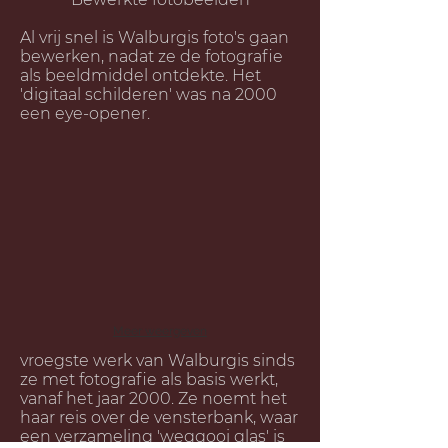
Al vrij snel is Walburgis foto's gaan
bewerken, nadat ze de fotografie
als beeldmiddel ontdekte. Het
'digitaal schilderen' was na 2000
een eye-opener.
Meer weergeven
vroegste werk van Walburgis sinds
ze met fotografie als basis werkt,
vanaf het jaar 2000. Ze noemt het
haar reis over de vensterbank, waar
een verzameling 'weggooi glas' is