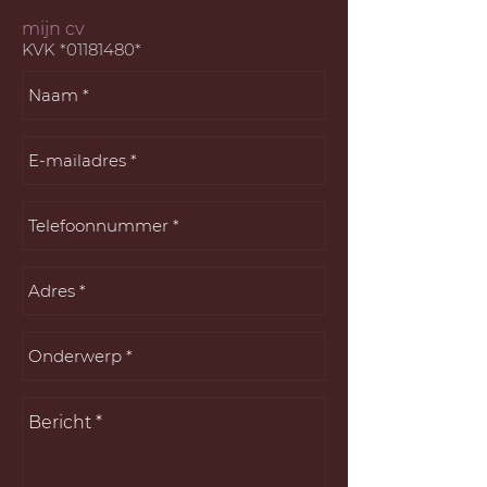
mijn cv
KVK *01181480*