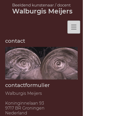
Beeldend kunstenaar /
docent
Walburgis Meijers
contact
contactformulier
Walburgis Meijers
Koninginnelaan 93
9717 BR Groningen
Nederland