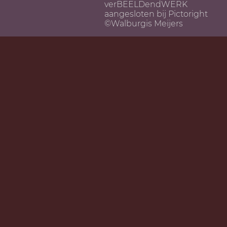
verBEELDendWERK
aangesloten bij
Pictoright
©Walburgis Meijers