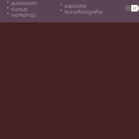
* autonoom
* expositie
* cursus
* kunstfotografie
* workshop