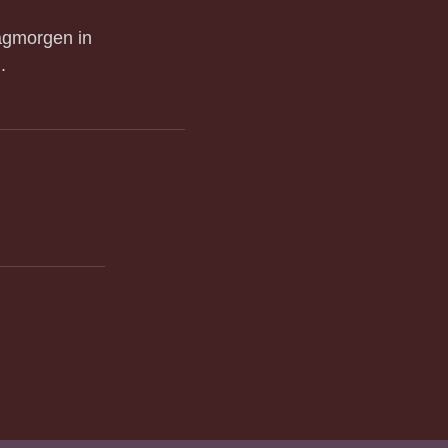
agmorgen in 
.