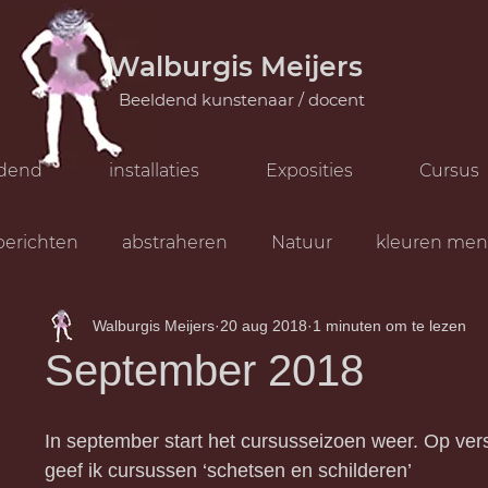
Walburgis Meijers
Beeldend kunstenaar /
docent
dend
installaties
Exposities
Cursus
 berichten
abstraheren
Natuur
kleuren me
Walburgis Meijers
20 aug 2018
1 minuten om te lezen
September 2018
In september start het cursusseizoen weer. Op ver
geef ik cursussen ‘schetsen en schilderen’